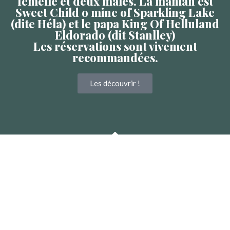
femelle et deux mâles. La maman est
Sweet Child o mine of Sparkling Lake
(dite Héla) et le papa King Of Helluland
Eldorado (dit Stanlley)
Les réservations sont vivement
recommandées.
Les découvrir !