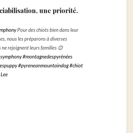
ciabilisation, une priorité.
ymphony
Pour des chiots bien dans leur
tes, nous les préparons à diverses
s ne rejoignent leurs familles 😊
ssymphony
#montagnedespyrénées
eespuppy
#pyreneanmountaindog
#chiot
 Lee