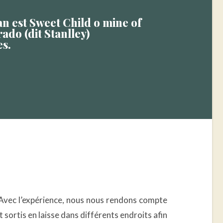
an est Sweet Child o mine of
ado (dit Stanlley)
s.
 Avec l’expérience, nous nous rendons compte
 sortis en laisse dans différents endroits afin