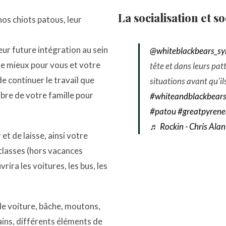
La socialisation et so
nos chiots patous, leur
leur future intégration au sein
@whiteblackbears_s
 le mieux pour vous et votre
tête et dans leurs pat
 continuer le travail que
situations avant qu'il
re de votre famille pour
#whiteandblackbear
#patou
#greatpyren
♬ Rockin - Chris Alan
et de laisse, ainsi votre
s classes (hors vacances
vrira les voitures, les bus, les
de voiture, bâche, moutons,
ins, différents éléments de