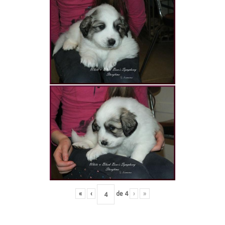
«
‹
de
4
›
»