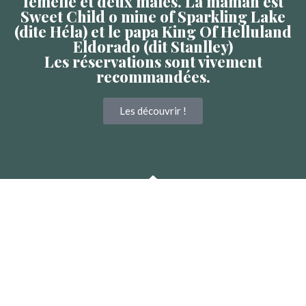
femelle et deux mâles. La maman est
Sweet Child o mine of Sparkling Lake
(dite Héla) et le papa King Of Helluland
Eldorado (dit Stanlley)
Les réservations sont vivement
recommandées.
Les découvrir !