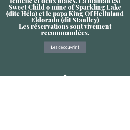
femelle et deux mâles. La maman est
Sweet Child o mine of Sparkling Lake
(dite Héla) et le papa King Of Helluland
Eldorado (dit Stanlley)
Les réservations sont vivement
recommandées.
Les découvrir !