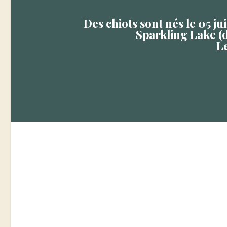
Des chiots sont nés le 05 j
Sparkling Lake (d
L