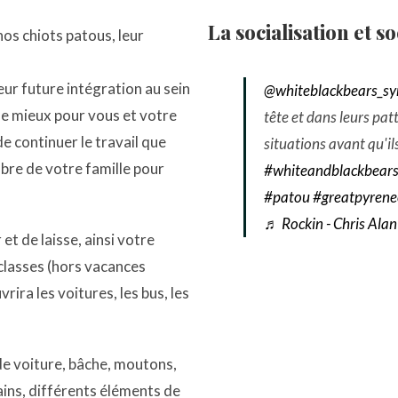
La socialisation et so
nos chiots patous, leur
leur future intégration au sein
@whiteblackbears_s
 le mieux pour vous et votre
tête et dans leurs pat
 continuer le travail que
situations avant qu'il
re de votre famille pour
#whiteandblackbear
#patou
#greatpyren
♬ Rockin - Chris Alan
et de laisse, ainsi votre
s classes (hors vacances
vrira les voitures, les bus, les
de voiture, bâche, moutons,
ins, différents éléments de