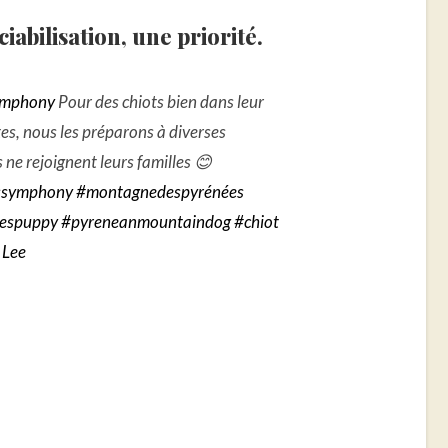
ciabilisation, une priorité.
ymphony
Pour des chiots bien dans leur
tes, nous les préparons à diverses
s ne rejoignent leurs familles 😊
ssymphony
#montagnedespyrénées
eespuppy
#pyreneanmountaindog
#chiot
 Lee