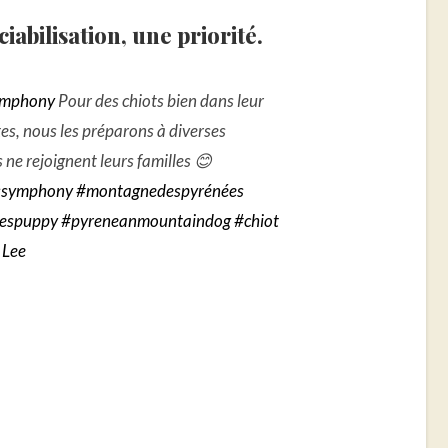
ciabilisation, une priorité.
ymphony
Pour des chiots bien dans leur
tes, nous les préparons à diverses
s ne rejoignent leurs familles 😊
ssymphony
#montagnedespyrénées
eespuppy
#pyreneanmountaindog
#chiot
 Lee