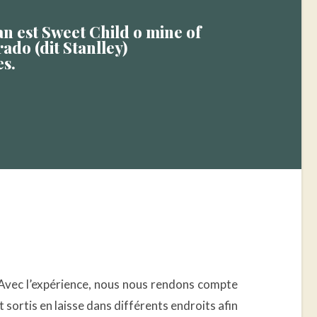
an est Sweet Child o mine of
ado (dit Stanlley)
s.
 Avec l’expérience, nous nous rendons compte
 sortis en laisse dans différents endroits afin