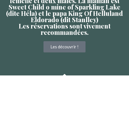
femelle et deux mâles. La maman est
Sweet Child o mine of Sparkling Lake
(dite Héla) et le papa King Of Helluland
Eldorado (dit Stanlley)
Les réservations sont vivement
recommandées.
Les découvrir !