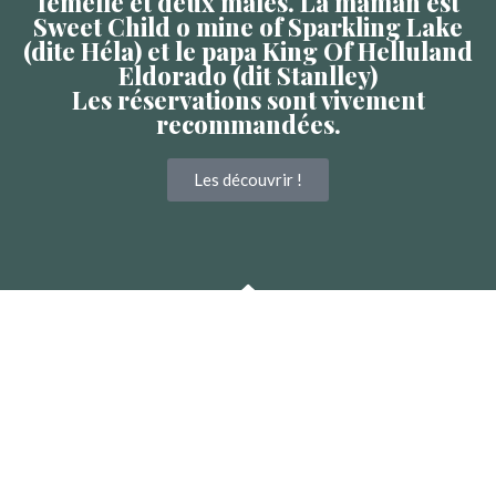
femelle et deux mâles. La maman est
Sweet Child o mine of Sparkling Lake
(dite Héla) et le papa King Of Helluland
Eldorado (dit Stanlley)
Les réservations sont vivement
recommandées.
Les découvrir !