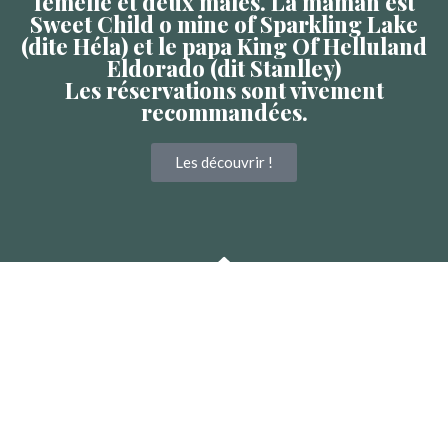
femelle et deux mâles. La maman est
Sweet Child o mine of Sparkling Lake
(dite Héla) et le papa King Of Helluland
Eldorado (dit Stanlley)
Les réservations sont vivement
recommandées.
Les découvrir !