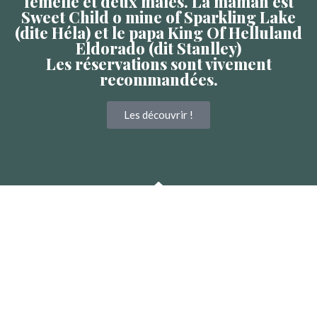
femelle et deux mâles. La maman est
Sweet Child o mine of Sparkling Lake
(dite Héla) et le papa King Of Helluland
Eldorado (dit Stanlley)
Les réservations sont vivement
recommandées.
Les découvrir !